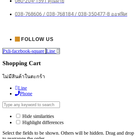
080-204-1591 คุณฝ้าย
038-768606 / 038-768184 / 038-350477-8 ออฟฟิศ
FOLLOW US
Pxli-facebook-square
Line
Shopping Cart
ไม่มีสินค้าในตะกร้า
Line
Phone
Hide similarities
Highlight differences
Select the fields to be shown. Others will be hidden. Drag and drop
to rearrange the order.