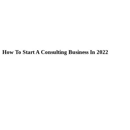
หน้าหลัก
ข่าวสาร
How To Start A Consulting Business In 2022
How To Start A Consulting Business In 2022