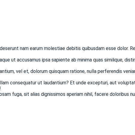
o deserunt nam earum molestiae debitis quibusdam esse dolor. Re
eaque ut accusamus ipsa sapiente ab minima quas similique, dist
ntium, vel et, dolorum quisquam ratione, nulla perferendis venia
 ullam consequatur ut laudantium? Et unde excepturi, aut volupta
!
osam fuga, sit alias dignissimos aperiam nihil, facere doloribus