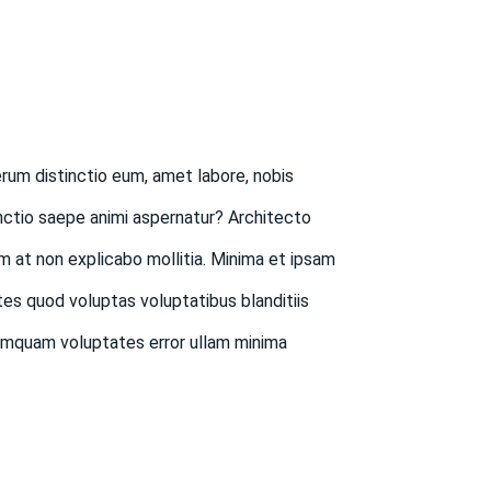
rum distinctio eum, amet labore, nobis
inctio saepe animi aspernatur? Architecto
m at non explicabo mollitia. Minima et ipsam
tes quod voluptas voluptatibus blanditiis
 numquam voluptates error ullam minima